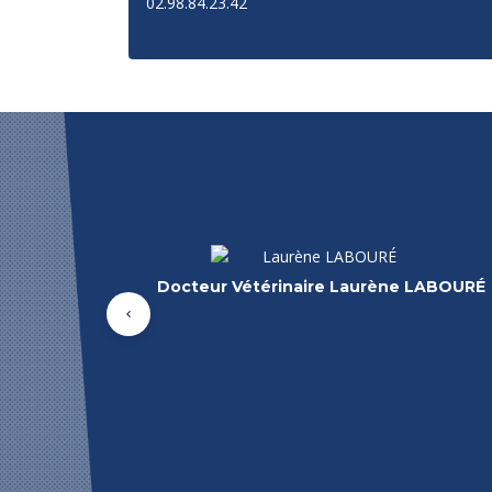
02.98.84.23.42
o CARTESEGNA
Docteur Vétérinaire Mircea NICULESCU
Précédent