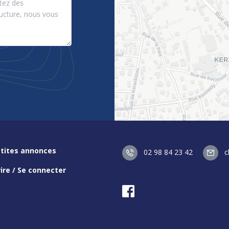
etites annonces
02 98 84 23 42
c
rire / Se connecter